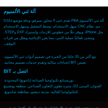
آلة ثني الألمنيوم
آلة ثني الألمنيوم PBA تقدم حتى 9 محاور سيرفو، ودقة موضع ≤0.01
مم. نظام CNC سهل الاستخدام: يبسط التشغيل وسهل الاستخدام
مثل iPhone، ويوفر حلًا من خطوتين للارتداد، واستيراد DXF وSTEP،
وينشئ تلقائيًا عملية الثني، مما يعزز الإنتاجية ويقلل من فترات
التوقف.
مع أكثر من 20 عامًا من الخبرة في تصميم أدوات ثني الألمنيوم،
تضمن BIT انحناءات مثالية وتقدم خدمات تصميم مجانية.
اتصل بـ BIT
بوريسبانغ تكنولوجيا الصناعة (نانتونغ) المحدودة.
العنوان: المبنى D2، منتزه تطوير التعاون الصناعي، منطقة يوتشينغ
للتكنولوجيا العالية، مدينة ديتشو، مقاطعة شاندونغ.
واتساب: 0086-1775-1300-713
نحن نستخدم ملفات تعريف الارتباط لضمان حصولك على أفضل تجربة