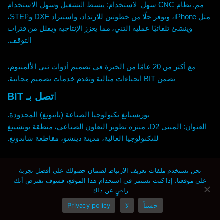
مم. نظام CNC سهل الاستخدام: يبسط التشغيل وسهل الاستخدام
مثل iPhone، ويوفر حلًا من خطوتين للارتداد، واستيراد DXF وSTEP،
وينشئ تلقائيًا عملية الثني، مما يعزز الإنتاجية ويقلل من فترات
التوقف.
مع أكثر من 20 عامًا من الخبرة في تصميم أدوات ثني الألمنيوم،
تضمن BIT انحناءات مثالية وتقدم خدمات تصميم مجانية.
اتصل بـ BIT
بوريسبانغ تكنولوجيا الصناعة (نانتونغ) المحدودة.
العنوان: المبنى D2، منتزه تطوير التعاون الصناعي، منطقة يوتشينغ
للتكنولوجيا العالية، مدينة ديتشو، مقاطعة شاندونغ.
واتساب: 0086-1775-1300-713
نحن نستخدم ملفات تعريف الارتباط لضمان حصولك على أفضل تجربة
البريد الإلكتروني:
lion@borisbang.com
على موقعنا. إذا كنت تستمر في استخدام هذا الموقع، فسوف نفترض أنك
راضٍ عن ذلك
Home
حسناً
لا
Privacy policy
EN
© 2024 BIT |